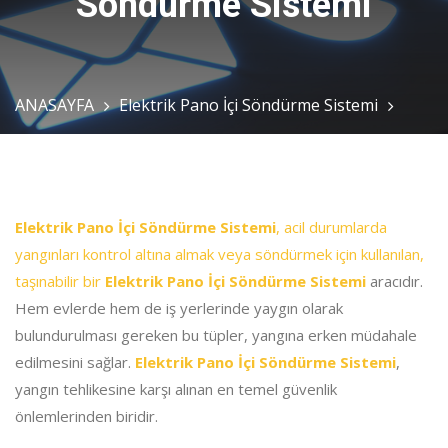
Söndürme Sistemi
ANASAYFA
Elektrik Pano İçi Söndürme Sistemi
Elektrik Pano İçi Söndürme Sistemi
, acil durumlarda
yangınları kontrol altına almak veya söndürmek için kullanılan,
taşınabilir bir
Elektrik Pano İçi Söndürme Sistemi
aracıdır.
Hem evlerde hem de iş yerlerinde yaygın olarak
bulundurulması gereken bu tüpler, yangına erken müdahale
edilmesini sağlar.
Elektrik Pano İçi Söndürme Sistemi
,
yangın tehlikesine karşı alınan en temel güvenlik
önlemlerinden biridir.