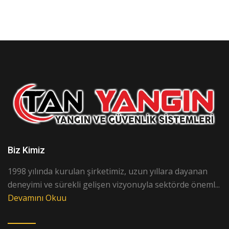
Biz Kimiz
1998 yılında kurulan şirketimiz, uzun yıllara dayanan
deneyimi ve sürekli gelişen vizyonuyla sektörde öneml...
Devamını Okuu