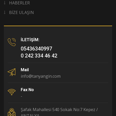
HABERLER
BİZE ULAŞIN
İLETİŞİM:
05436340997
0 242 334 46 42
Mail
info@tanyangin.com
Fax No
-
Şafak Mahallesi 540 Sokak No:7 Kepez /
ANTALYA