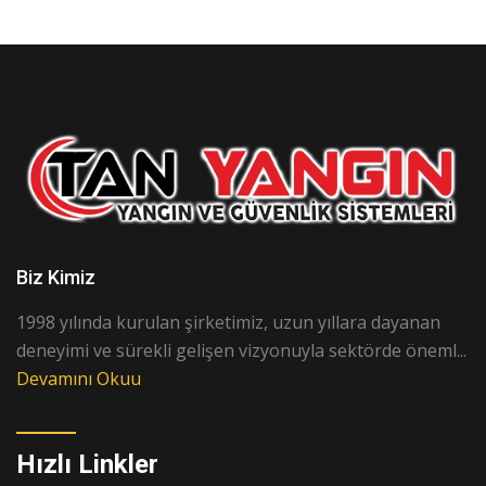
Biz Kimiz
1998 yılında kurulan şirketimiz, uzun yıllara dayanan
deneyimi ve sürekli gelişen vizyonuyla sektörde öneml...
Devamını Okuu
Hızlı Linkler