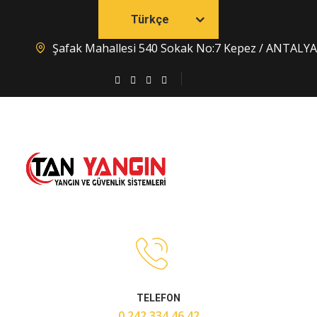
Türkçe
Şafak Mahallesi 540 Sokak No:7 Kepez / ANTALYA
TELEFON
0 242 334 46 42