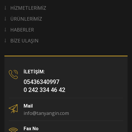
HİZMETLERİMİZ
ÜRÜNLERİMİZ
HABERLER
BİZE ULAŞIN
İLETİŞİM:
05436340997
0 242 334 46 42
Mail
info@tanyangin.com
Fax No