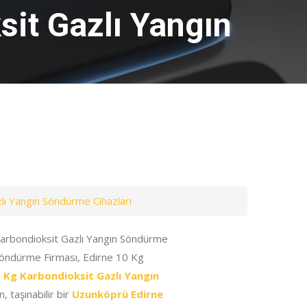
it Gazlı Yangın
ı Yangın Söndürme Cihazları
arbondioksit Gazlı Yangın Söndürme
Söndürme Firması, Edirne 10 Kg
 Kg Karbondioksit Gazlı Yangın
, taşınabilir bir
Uzunköprü Edirne