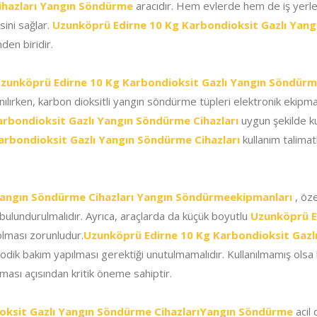
ihazları Yangın Söndürme
aracıdır. Hem evlerde hem de iş yerle
ini sağlar.
Uzunköprü Edirne 10 Kg Karbondioksit Gazlı Yang
den biridir.
zunköprü Edirne 10 Kg Karbondioksit Gazlı Yangın Söndürme
lanılırken, karbon dioksitli yangın söndürme tüpleri elektronik ekip
rbondioksit Gazlı Yangın Söndürme Cihazları
uygun şekilde ku
arbondioksit Gazlı Yangın Söndürme Cihazları
kullanım talimatl
Yangın Söndürme Cihazları Yangın Söndürmeekipmanları
, öze
a bulundurulmalıdır. Ayrıca, araçlarda da küçük boyutlu
Uzunköprü E
lması zorunludur.
Uzunköprü Edirne 10 Kg Karbondioksit Gazl
yodik bakım yapılması gerektiği unutulmamalıdır. Kullanılmamış olsa
unması açısından kritik öneme sahiptir.
oksit Gazlı Yangın Söndürme CihazlarıYangın Söndürme
acil