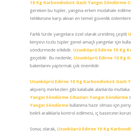
10 Kg Karbondioksit Gazlı Yangın Söndürme C
gereken bu tüpler, yangına erken müdahale edilmes
tehlikesine karşı alınan en temel güvenlik önlemlerin
Farklı türde yangınlara özel olarak üretilmiş çeşitli
U
kimyevi tozlu tüpler genel amaçlı yangınlar için kul
söndürmede etkilidir.
Uzunköprü Edirne 10 Kg Ka
geçebilir. Bu nedenle,
Uzunköprü Edirne 10 Kg K
bakımlarını yaptırmak çok önemlidir.
Uzunköprü Edirne 10 Kg Karbondioksit Gazlı 
alışveriş merkezleri gibi kalabalık alanlarda mutlak
Yangın Söndürme Cihazları Yangın Söndürme
o
Yangın Söndürme
kullanıma hazır olması için peri
belirli aralıklarla kontrol edilmesi, iç basıncının kor
Sonuç olarak,
Uzunköprü Edirne 10 Kg Karbondi