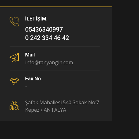
İLETİŞİM:
05436340997
0 242 334 46 42
Mail
info@tanyangin.com
Fax No
-
Şafak Mahallesi 540 Sokak No:7
Kepez / ANTALYA