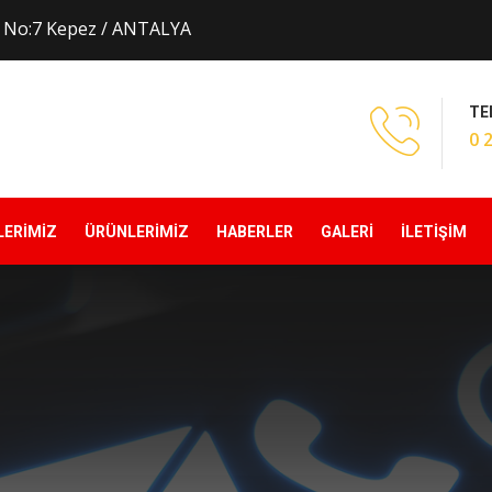
k No:7 Kepez / ANTALYA
TE
0 
LERİMİZ
ÜRÜNLERİMİZ
HABERLER
GALERİ
İLETİŞİM