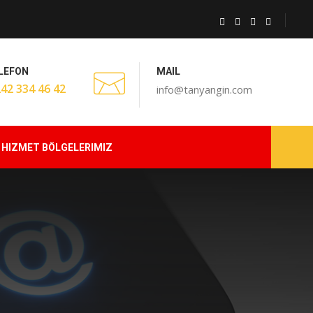
LEFON
MAIL
242 334 46 42
info@tanyangin.com
HIZMET BÖLGELERIMIZ