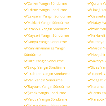
Çankırı Yangın Söndürme
Çorum Y
Edirne Yangın Söndürme
Elazığ Y
Eskişehir Yangın Söndürme
Gaziante
Hakkari Yangın Söndürme
Hatay Ya
İstanbul Yangın Söndürme
İzmir Ya
Kayseri Yangın Söndürme
Kırklarel
Konya Yangın Söndürme
Kütahya 
Kahramanmaraş Yangın
Mardin Y
Söndürme
Nevşehir
Rize Yangın Söndürme
Sakarya 
Sinop Yangın Söndürme
Sivas Ya
Trabzon Yangın Söndürme
Tunceli 
Van Yangın Söndürme
Yozgat Y
Bayburt Yangın Söndürme
Karaman
Şırnak Yangın Söndürme
Bartın Y
Yalova Yangın Söndürme
Karabük 
Düzce Yangın Söndürme