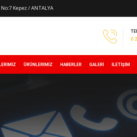
k No:7 Kepez / ANTALYA
TE
0 
LERİMİZ
ÜRÜNLERİMİZ
HABERLER
GALERİ
İLETİŞİM