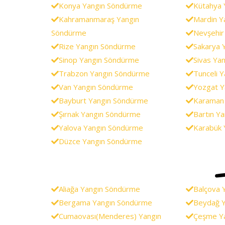
Konya Yangın Söndürme
Kütahya 
Kahramanmaraş Yangın
Mardin Y
Söndürme
Nevşehir
Rize Yangın Söndürme
Sakarya 
Sinop Yangın Söndürme
Sivas Ya
Trabzon Yangın Söndürme
Tunceli 
Van Yangın Söndürme
Yozgat Y
Bayburt Yangın Söndürme
Karaman
Şırnak Yangın Söndürme
Bartın Y
Yalova Yangın Söndürme
Karabük 
Düzce Yangın Söndürme
Aliağa Yangın Söndürme
Balçova 
Bergama Yangın Söndürme
Beydağ 
Cumaovası(Menderes) Yangın
Çeşme Y