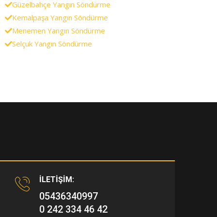
Güzelbahçe Yangın Söndürme
Kemalpaşa Yangın Söndürme
Menemen Yangın Söndürme
Selçuk Yangın Söndürme
İLETİŞİM:
05436340997
0 242 334 46 42