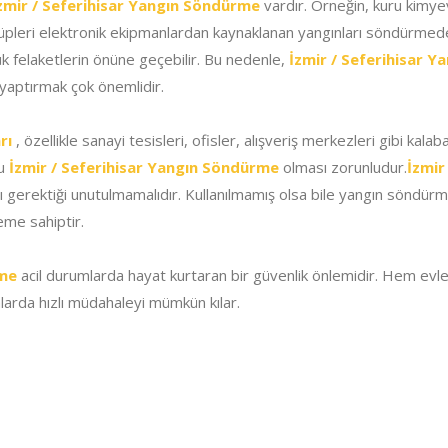
zmir / Seferihisar Yangın Söndürme
vardır. Örneğin, kuru kimyev
 tüpleri elektronik ekipmanlardan kaynaklanan yangınları söndürmede 
ük felaketlerin önüne geçebilir. Bu nedenle,
İzmir / Seferihisar 
ı yaptırmak çok önemlidir.
rı
, özellikle sanayi tesisleri, ofisler, alışveriş merkezleri gibi kalab
lu
İzmir / Seferihisar Yangın Söndürme
olması zorunludur.
İzmir
 gerektiği unutulmamalıdır. Kullanılmamış olsa bile yangın söndürme t
eme sahiptir.
rme
acil durumlarda hayat kurtaran bir güvenlik önlemidir. Hem evl
larda hızlı müdahaleyi mümkün kılar.