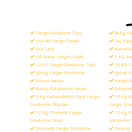
Yangın Söndürme Tüpü
İki Kg Y
Sıva Altı Yangın Dolabı
Saç Kapa
Düz Lans
Kumandal
Çift Kanat Yangın Dolabı
1 KG Ya
12 KG Yangın Söndürme Tüpü
25 KG Y
Spring Yangın Söndürme
Sprink Y
Sistem Vanası
Yangın Ak
Basınç Rahatlatma Vanası
Debimet
5 Kg Karbondioksit Gazlı Yangın
10 Kg Ka
Söndürme Cihazları
Yangın Sön
12 Kg Otomatik Yangın
12 Kg Ot
Söndürme Cihazı
Söndürme 
Otomatik Yangın Söndürme
Pano İçi