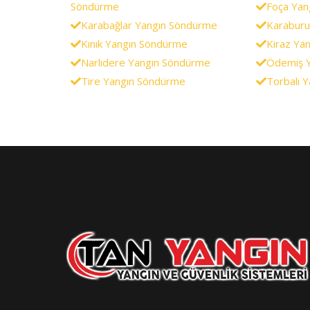
Söndürme
Foça Yan
Karabağlar Yangın Söndürme
Karaburu
Kınık Yangın Söndürme
Kiraz Ya
Narlıdere Yangın Söndürme
Ödemiş 
Tire Yangın Söndürme
Torbalı 