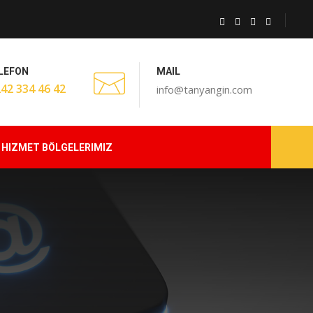
LEFON
MAIL
242 334 46 42
info@tanyangin.com
HIZMET BÖLGELERIMIZ