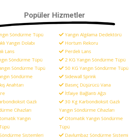
Popüler Hizmetler
angın Söndürme Tüpü
Yangın Algılama Dedektörü
klı Yangın Dolabı
Hortum Rekoru
ı Lans
Perdeli Lans
ngın Söndürme Tüpü
2 KG Yangın Söndürme Tüpü
angın Söndürme Tüpü
50 KG Yangın Söndürme Tüpü
angın Söndürme
Sidewall Sprink
ış Anahtarı
Basınç Düşürücü Vana
re
İtfaiye Bağlantı Ağzı
rbondioksit Gazlı
30 Kg Karbondioksit Gazlı
dürme Cihazları
Yangın Söndürme Cihazları
omatik Yangın
Otomatik Yangın Söndürme
Tüpü
Tüpü
 Söndürme Sistemleri
Davlumbaz Söndürme Sistemi