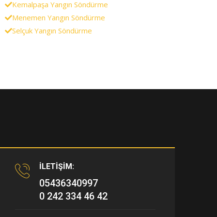
Kemalpaşa Yangın Söndürme
Menemen Yangın Söndürme
Selçuk Yangın Söndürme
İLETİŞİM:
05436340997
0 242 334 46 42