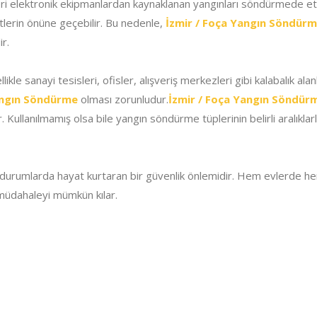
leri elektronik ekipmanlardan kaynaklanan yangınları söndürmede etk
tlerin önüne geçebilir. Bu nedenle,
İzmir / Foça Yangın Söndür
ir.
llikle sanayi tesisleri, ofisler, alışveriş merkezleri gibi kalabalık al
angın Söndürme
olması zorunludur.
İzmir / Foça Yangın Söndür
Kullanılmamış olsa bile yangın söndürme tüplerinin belirli aralıklarl
 durumlarda hayat kurtaran bir güvenlik önlemidir. Hem evlerde h
 müdahaleyi mümkün kılar.