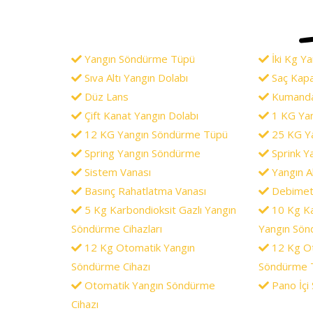
Yangın Söndürme Tüpü
İki Kg Y
Sıva Altı Yangın Dolabı
Saç Kapa
Düz Lans
Kumandal
Çift Kanat Yangın Dolabı
1 KG Ya
12 KG Yangın Söndürme Tüpü
25 KG Y
Spring Yangın Söndürme
Sprink Y
Sistem Vanası
Yangın Ak
Basınç Rahatlatma Vanası
Debimet
5 Kg Karbondioksit Gazlı Yangın
10 Kg Ka
Söndürme Cihazları
Yangın Sön
12 Kg Otomatik Yangın
12 Kg Ot
Söndürme Cihazı
Söndürme 
Otomatik Yangın Söndürme
Pano İçi
Cihazı