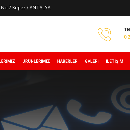
k No:7 Kepez / ANTALYA
TE
0 
LERİMİZ
ÜRÜNLERİMİZ
HABERLER
GALERİ
İLETİŞİM