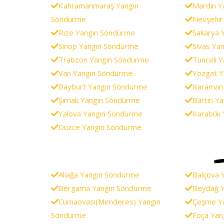
Kahramanmaraş Yangın
Mardin Y
Söndürme
Nevşehir
Rize Yangın Söndürme
Sakarya 
Sinop Yangın Söndürme
Sivas Ya
Trabzon Yangın Söndürme
Tunceli 
Van Yangın Söndürme
Yozgat Y
Bayburt Yangın Söndürme
Karaman
Şırnak Yangın Söndürme
Bartın Y
Yalova Yangın Söndürme
Karabük 
Düzce Yangın Söndürme
Aliağa Yangın Söndürme
Balçova 
Bergama Yangın Söndürme
Beydağ 
Cumaovası(Menderes) Yangın
Çeşme Y
Söndürme
Foça Yan