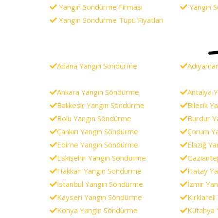
Yangın Söndürme Firması
Yangın S
Yangın Söndürme Tüpü Fiyatları
Adana Yangın Söndürme
Adıyama
Ankara Yangın Söndürme
Antalya 
Balıkesir Yangın Söndürme
Bilecik 
Bolu Yangın Söndürme
Burdur Y
Çankırı Yangın Söndürme
Çorum Y
Edirne Yangın Söndürme
Elazığ Y
Eskişehir Yangın Söndürme
Gaziante
Hakkari Yangın Söndürme
Hatay Ya
İstanbul Yangın Söndürme
İzmir Ya
Kayseri Yangın Söndürme
Kırklarel
Konya Yangın Söndürme
Kütahya 