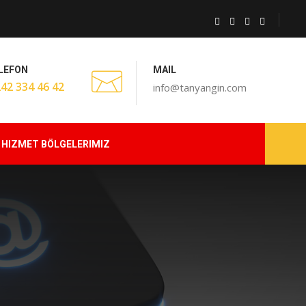
LEFON
MAIL
242 334 46 42
info@tanyangin.com
HIZMET BÖLGELERIMIZ