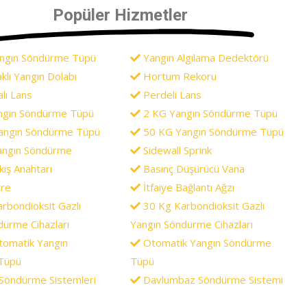
Popüler Hizmetler
angın Söndürme Tüpü
Yangın Algılama Dedektörü
klı Yangın Dolabı
Hortum Rekoru
ı Lans
Perdeli Lans
ngın Söndürme Tüpü
2 KG Yangın Söndürme Tüpü
angın Söndürme Tüpü
50 KG Yangın Söndürme Tüpü
angın Söndürme
Sidewall Sprink
ış Anahtarı
Basınç Düşürücü Vana
re
İtfaiye Bağlantı Ağzı
rbondioksit Gazlı
30 Kg Karbondioksit Gazlı
dürme Cihazları
Yangın Söndürme Cihazları
omatik Yangın
Otomatik Yangın Söndürme
Tüpü
Tüpü
 Söndürme Sistemleri
Davlumbaz Söndürme Sistemi