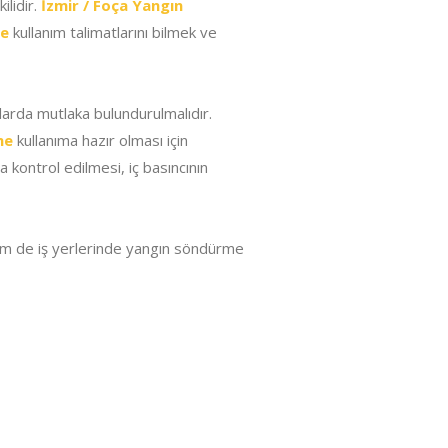
ilidir.
İzmir / Foça Yangın
me
kullanım talimatlarını bilmek ve
anlarda mutlaka bulundurulmalıdır.
me
kullanıma hazır olması için
a kontrol edilmesi, iç basıncının
em de iş yerlerinde yangın söndürme