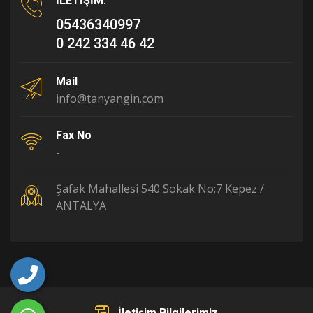
İLETİŞİM:
05436340997
0 242 334 46 42
Mail
info@tanyangin.com
Fax No
-
Şafak Mahallesi 540 Sokak No:7 Kepez /
ANTALYA
İletişim Bilgilerimiz