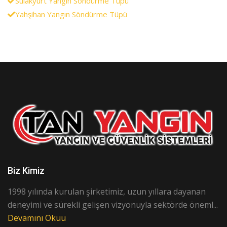
Sulakyurt Yangın Söndürme Tüpü
Yahşihan Yangın Söndürme Tüpü
Biz Kimiz
1998 yılında kurulan şirketimiz, uzun yıllara dayanan
deneyimi ve sürekli gelişen vizyonuyla sektörde öneml...
Devamını Okuu