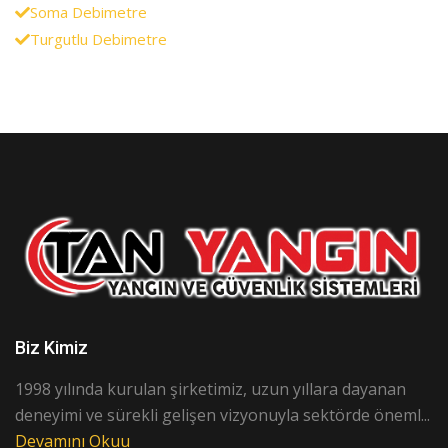
Soma Debimetre
Turgutlu Debimetre
Biz Kimiz
1998 yılında kurulan şirketimiz, uzun yıllara dayanan
deneyimi ve sürekli gelişen vizyonuyla sektörde öneml...
Devamını Okuu