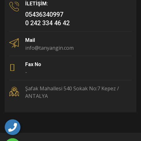
İLETİŞİM:
05436340997
0 242 334 46 42
Mail
info@tanyangin.com
Fax No
-
Şafak Mahallesi 540 Sokak No:7 Kepez /
ANTALYA