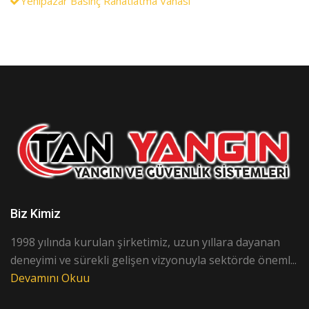
Yenipazar Basınç Rahatlatma Vanası
Biz Kimiz
1998 yılında kurulan şirketimiz, uzun yıllara dayanan
deneyimi ve sürekli gelişen vizyonuyla sektörde öneml...
Devamını Okuu