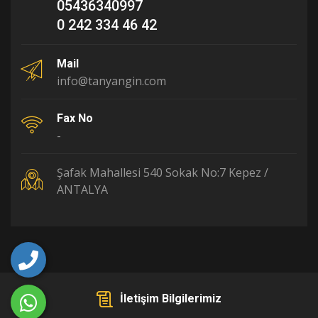
05436340997
0 242 334 46 42
Mail
info@tanyangin.com
Fax No
-
Şafak Mahallesi 540 Sokak No:7 Kepez /
ANTALYA
İletişim Bilgilerimiz